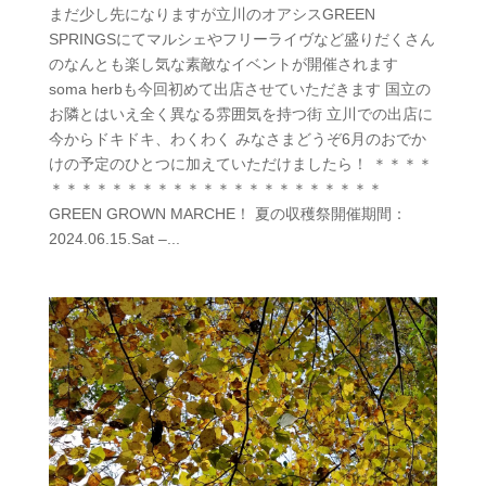
まだ少し先になりますが立川のオアシスGREEN
SPRINGSにてマルシェやフリーライヴなど盛りだくさん
のなんとも楽し気な素敵なイベントが開催されます
soma herbも今回初めて出店させていただきます 国立の
お隣とはいえ全く異なる雰囲気を持つ街 立川での出店に
今からドキドキ、わくわく みなさまどうぞ6月のおでか
けの予定のひとつに加えていただけましたら！ ＊＊＊＊
＊＊＊＊＊＊＊＊＊＊＊＊＊＊＊＊＊＊＊＊＊＊
GREEN GROWN MARCHE！ 夏の収穫祭開催期間：
2024.06.15.Sat –...