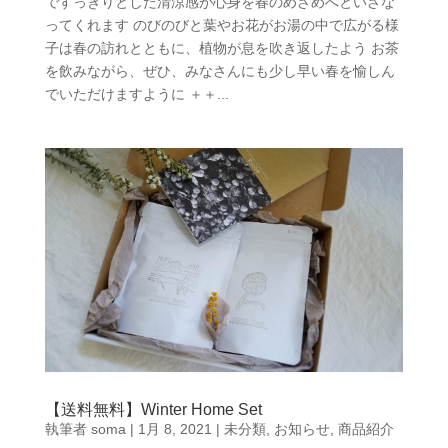
ですっきりとした清涼感が心身を春のめざめへといざな
ってくれます のびのびと葉やお花がお湯の中で広がる様
子は春の訪れとともに、植物が息を吹き返したよう お茶
を飲みながら、ぜひ、みなさんにも少し早い春を愉しん
でいただけますように ＋＋...
【送料無料】Winter Home Set
執筆者
soma
|
1月 8, 2021
|
未分類
,
お知らせ
,
商品紹介