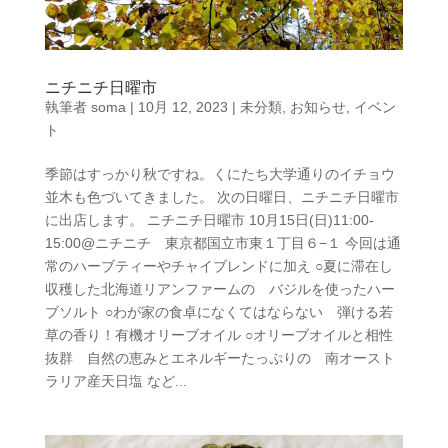
ニチニチ日曜市
執筆者
soma
|
10月 12, 2023
|
未分類
,
お知らせ
,
イベン
ト
季節はすっかり秋ですね。くにたち大学通りのイチョウ
並木も色づいてきました。 次の日曜日、ニチニチ日曜市
に出店します。 ニチニチ日曜市 10月15日(日)11:00-
15:00@ニチニチ 東京都国立市東１丁目６−１ 今回は通
常のハーブティーやチャイブレンドに加え ○夏に滞在し
収穫した北海道リアンファームの バジルを使ったハー
ブソルト ○わが家の食卓になくてはならない 弾ける若
草の香り！有機オリーブオイル ○オリーブオイルと相性
抜群 自然の恵みとエネルギーたっぷりの 南オースト
ラリア産天日塩 など...