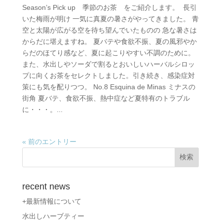
Season’s Pick up 季節のお茶​ をご紹介します。 ​ 長引
いた梅雨が明け 一気に真夏の暑さがやってきました。 青
空と太陽が広がる空を待ち望んでいたものの 急な暑さは
からだに堪えますね。 夏バテや食欲不振、夏の風邪やか
らだのほてり感など、夏に起こりやすい不調のために。
また、水出しやソーダで割るとおいしいハーバルシロッ
プに向くお茶をセレクトしました。引き続き、感染症対
策にも気を配りつつ。 No.8 Esquina de Minas ミナスの
街角 夏バテ、食欲不振、熱中症など夏特有のトラブル
に・・・。...
« 前のエントリー
recent news
+最新情報について
水出しハーブティー