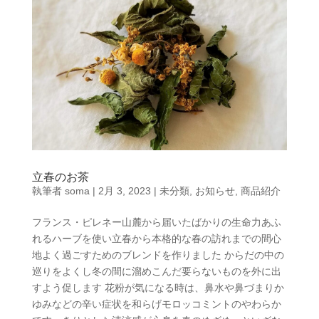
立春のお茶
執筆者
soma
|
2月 3, 2023
|
未分類
,
お知らせ
,
商品紹介
フランス・ピレネー山麓から届いたばかりの生命力あふ
れるハーブを使い立春から本格的な春の訪れまでの間心
地よく過ごすためのブレンドを作りました からだの中の
巡りをよくし冬の間に溜めこんだ要らないものを外に出
すよう促します 花粉が気になる時は、鼻水や鼻づまりか
ゆみなどの辛い症状を和らげモロッコミントのやわらか