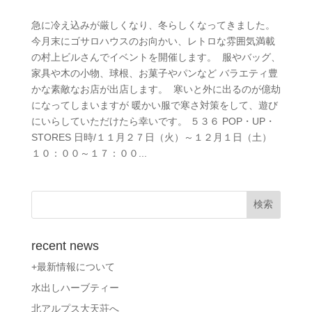
急に冷え込みが厳しくなり、冬らしくなってきました。
今月末にゴサロハウスのお向かい、レトロな雰囲気満載
の村上ビルさんでイベントを開催します。 ​ 服やバッグ、
家具や木の小物、球根、お菓子やパンなど バラエティ豊
かな素敵なお店が出店します。 ​ 寒いと外に出るのが億劫
になってしまいますが 暖かい服で寒さ対策をして、遊び
にいらしていただけたら幸いです。 ​​５３６ POP・UP・
STORES 日時/１１月２７日（火）～１２月１日（土）
１０：００～１７：００...
recent news
+最新情報について
水出しハーブティー
北アルプス大天荘へ