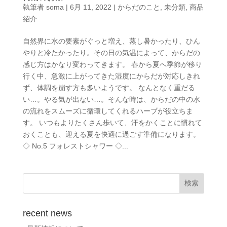
執筆者
soma
|
6月 11, 2022
|
からだのこと
,
未分類
,
商品
紹介
自然界に水の要素がぐっと増え、蒸し暑かったり、ひん
やりと冷たかったり。その日の気温によって、からだの
感じ方はかなり変わってきます。 春から夏へ季節が移り
行く中、急激に上がってきた湿度にからだが対応しきれ
ず、体調を崩す方も多いようです。 なんとなく重だる
い…。やる気が出ない…。そんな時は、からだの中の水
の流れをスムーズに循環してくれるハーブが役立ちま
す。 いつもよりたくさん歩いて、汗をかくことに慣れて
おくことも、迎える夏を快適に過ごす準備になります。
◇ No.5 フォレストシャワー ◇...
recent news