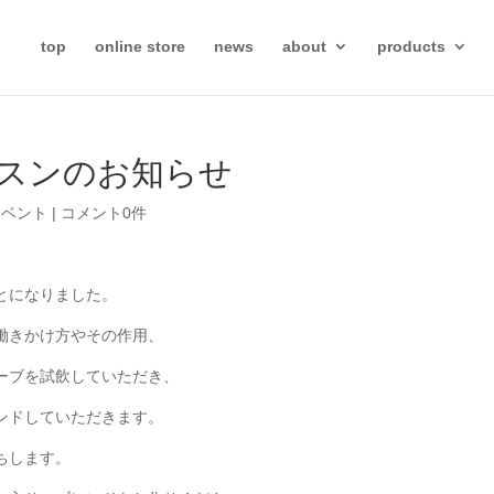
top
online store
news
about
products
スンのお知らせ
イベント
|
コメント0件
とになりました。
働きかけ方やその作用、
ーブを試飲していただき、
ンドしていただきます。
ちします。