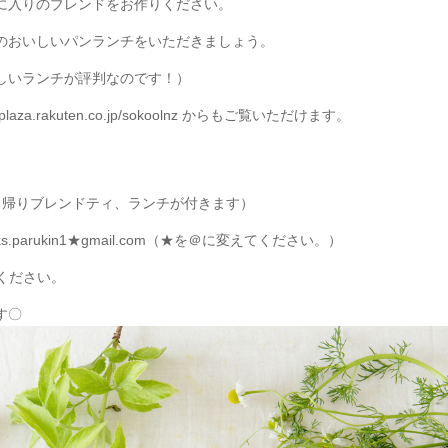
に入りのブレンドをお作りください。
のおいしいパンランチをいただきましょう。
しいランチが評判なのです！）
akuten.co.jp/sokoolnz からもご覧いただけます。
持ち帰りブレンドティ、ランチが付きます）
.parukin1★gmail.com（★を＠に変えてください。）
込ください。
す〇